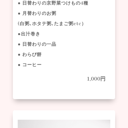
● 日替わりの京野菜つけもの4種
● 月替わりのお粥
(白粥､ホタテ粥､たまご粥etc）
●出汁巻き
● 日替わりの一品
● わらび餅
● コーヒー
1,000
円