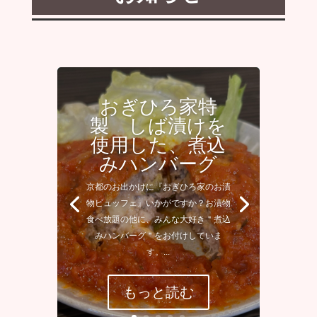
おぎひろ家特
製 しば漬けを
使用した、煮込
みハンバーグ
京都のお出かけに『おぎひろ家のお漬
物ビュッフェ』いかがですか？お漬物
食べ放題の他に、みんな大好き＂煮込
みハンバーグ＂をお付けしていま
す。...
もっと読む