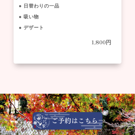
● 日替わりの一品
● 吸い物
● デザート
1,800
円